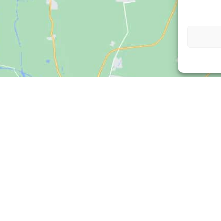
Click to accept marketing cookies and
enable this content