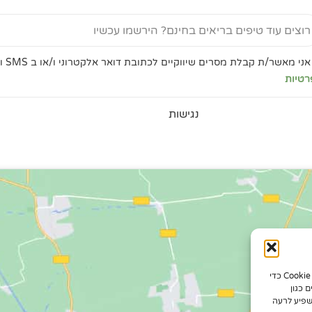
Ema
שור
אני מאשר/ת קבלת מסרים שיווקיים לכתובת דואר אלקטרוני ו/או ב SMS ואת
ניות
רטיות
רטיות
נגישות
כדי לספק את חוויות המשתמש הטובות ביותר, אנו משתמשים בטכנולוגיות כמו קובצי Cookie כדי
 כגון
שפיע לרעה