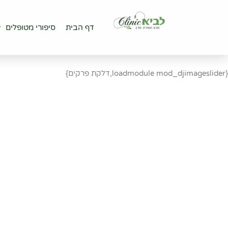
ילוג
לתוכן
תוכן
דף הבית
סיפורי מטופלים
אופן הט
דף הבית
סיפורי מטופלים
דלקת פרקים
{loadmodule mod_djimageslider,דלקת פרקים}